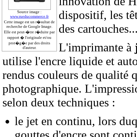
innovation de H
dispositif, les t
Source image :
www.rueducommerce.fr
Cette image est un r�sultat de
des cartouches..
recherche de Google Image.
Elle est peut-�tre r�duite par
rapport � l'originale et/ou
L'imprimante à
prot�g�e par des droits
d'auteur.
utilise l'encre liquide et aut
rendus couleurs de qualité 
photographique. L'impressio
selon deux techniques :
le jet en continu, lors du
gouttes d'encre sont cont